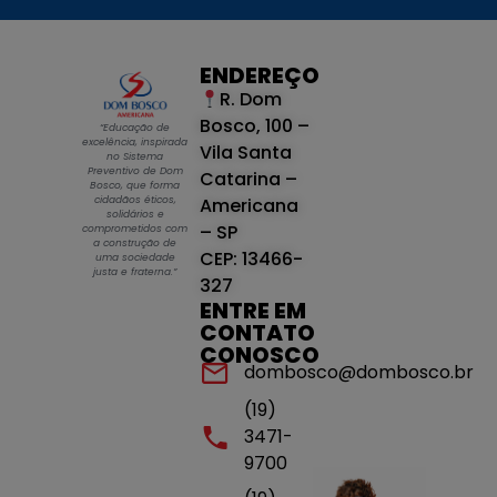
ENDEREÇO
R. Dom
Bosco, 100 –
“Educação de
excelência, inspirada
Vila Santa
no Sistema
Preventivo de Dom
Catarina –
Bosco, que forma
cidadãos éticos,
Americana
solidários e
– SP
comprometidos com
a construção de
CEP: 13466-
uma sociedade
justa e fraterna.”
327
ENTRE EM
CONTATO
CONOSCO
dombosco@dombosco.br
(19)
3471-
9700