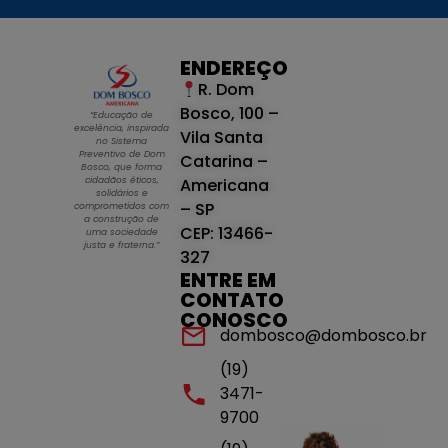
ENDEREÇO
R. Dom
Bosco, 100 –
“Educação de
excelência, inspirada
Vila Santa
no Sistema
Preventivo de Dom
Catarina –
Bosco, que forma
cidadãos éticos,
Americana
solidários e
– SP
comprometidos com
a construção de
CEP: 13466-
uma sociedade
justa e fraterna.”
327
ENTRE EM
CONTATO
CONOSCO
dombosco@dombosco.br
(19)
3471-
9700