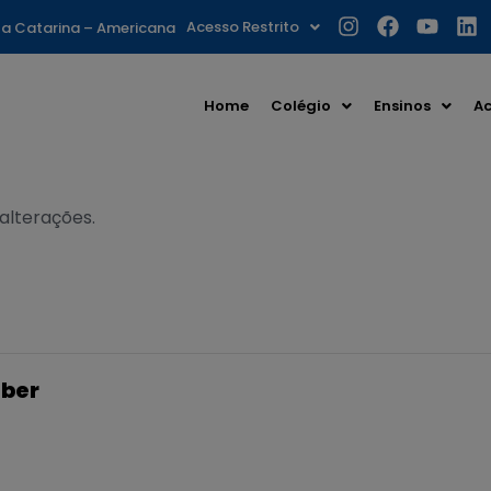
Acesso Restrito
nta Catarina – Americana
Home
Colégio
Ensinos
Ac
 alterações.
ber