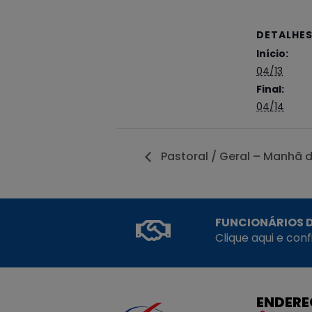
DETALHE
Início:
04/13
Final:
04/14
Pastoral / Geral – Manhã 
FUNCIONÁRIOS D
Clique aqui e con
ENDER