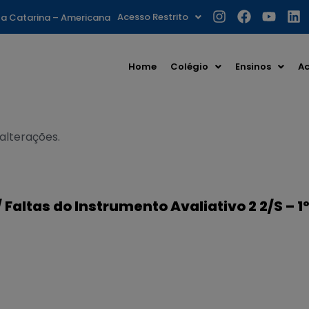
Acesso Restrito
nta Catarina – Americana
Home
Colégio
Ensinos
Ac
 alterações.
Faltas do Instrumento Avaliativo 2 2/S – 1
S