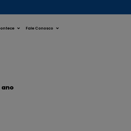
ontece
Fale Conosco
º ano