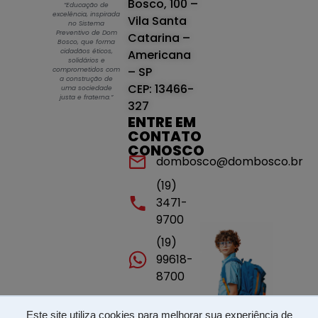
Bosco, 100 –
“Educação de
excelência, inspirada
Vila Santa
no Sistema
Preventivo de Dom
Catarina –
Bosco, que forma
cidadãos éticos,
Americana
solidários e
– SP
comprometidos com
a construção de
CEP: 13466-
uma sociedade
justa e fraterna.”
327
ENTRE EM
CONTATO
CONOSCO
dombosco@dombosco.br
(19)
3471-
9700
(19)
99618-
8700
Este site utiliza cookies para melhorar sua experiência de