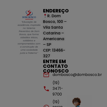
ENDEREÇO
R. Dom
Bosco, 100 –
“Educação de
excelência, inspirada
Vila Santa
no Sistema
Preventivo de Dom
Catarina –
Bosco, que forma
cidadãos éticos,
Americana
solidários e
– SP
comprometidos com
a construção de
CEP: 13466-
uma sociedade
justa e fraterna.”
327
ENTRE EM
CONTATO
CONOSCO
dombosco@dombosco.br
(19)
3471-
9700
(19)