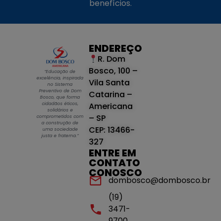
benefícios.
ENDEREÇO
R. Dom
Bosco, 100 –
“Educação de
excelência, inspirada
Vila Santa
no Sistema
Preventivo de Dom
Catarina –
Bosco, que forma
cidadãos éticos,
Americana
solidários e
– SP
comprometidos com
a construção de
CEP: 13466-
uma sociedade
justa e fraterna.”
327
ENTRE EM
CONTATO
CONOSCO
dombosco@dombosco.br
(19)
3471-
9700