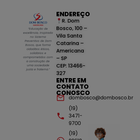
ENDEREÇO
R. Dom
Bosco, 100 –
“Educação de
excelência, inspirada
Vila Santa
no Sistema
Preventivo de Dom
Catarina –
Bosco, que forma
cidadãos éticos,
Americana
solidários e
– SP
comprometidos com
a construção de
CEP: 13466-
uma sociedade
justa e fraterna.”
327
ENTRE EM
CONTATO
CONOSCO
dombosco@dombosco.br
(19)
3471-
9700
(19)