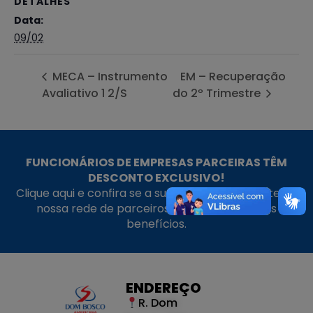
DETALHES
Data:
09/02
MECA – Instrumento
EM – Recuperação
Avaliativo 1 2/S
do 2º Trimestre
FUNCIONÁRIOS DE EMPRESAS PARCEIRAS TÊM
DESCONTO EXCLUSIVO!
Clique aqui e confira se a sua empresa faz parte da
nossa rede de parceiros e aproveite nossos
benefícios.
ENDEREÇO
R. Dom