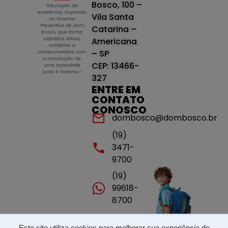
Bosco, 100 –
“Educação de
excelência, inspirada
Vila Santa
no Sistema
Preventivo de Dom
Catarina –
Bosco, que forma
cidadãos éticos,
Americana
solidários e
– SP
comprometidos com
a construção de
CEP: 13466-
uma sociedade
justa e fraterna.”
327
ENTRE EM
CONTATO
CONOSCO
dombosco@dombosco.br
(19)
3471-
9700
(19)
99618-
8700