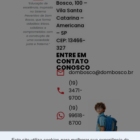
Bosco, 100 –
“Educação de
excelência, inspirada
Vila Santa
no Sistema
Preventivo de Dom
Catarina –
Bosco, que forma
cidadãos éticos,
Americana
solidários e
– SP
comprometidos com
a construção de
CEP: 13466-
uma sociedade
justa e fraterna.”
327
ENTRE EM
CONTATO
CONOSCO
dombosco@dombosco.br
(19)
3471-
9700
(19)
99618-
8700