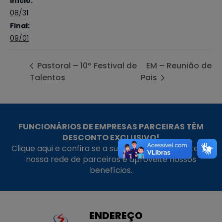
Início:
08/31
Final:
09/01
Pastoral – 10º Festival de
EM – Reunião de
Talentos
Pais
FUNCIONÁRIOS DE EMPRESAS PARCEIRAS TÊM
DESCONTO EXCLUSIVO!
Clique aqui e confira se a sua empresa faz parte da
nossa rede de parceiros e aproveite nossos
benefícios.
ENDEREÇO