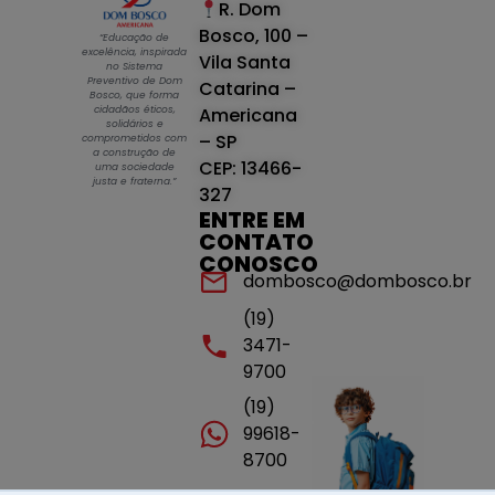
R. Dom
Bosco, 100 –
“Educação de
excelência, inspirada
Vila Santa
no Sistema
Preventivo de Dom
Catarina –
Bosco, que forma
cidadãos éticos,
Americana
solidários e
– SP
comprometidos com
a construção de
CEP: 13466-
uma sociedade
justa e fraterna.”
327
ENTRE EM
CONTATO
CONOSCO
dombosco@dombosco.br
(19)
3471-
9700
(19)
99618-
8700