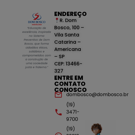
ENDEREÇO
R. Dom
Bosco, 100 –
“Educação de
excelência, inspirada
Vila Santa
no Sistema
Preventivo de Dom
Catarina –
Bosco, que forma
cidadãos éticos,
Americana
solidários e
– SP
comprometidos com
a construção de
CEP: 13466-
uma sociedade
justa e fraterna.”
327
ENTRE EM
CONTATO
CONOSCO
dombosco@dombosco.br
(19)
3471-
9700
(19)