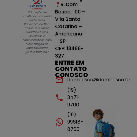
R. Dom
Bosco, 100 –
“Educação de
excelência, inspirada
Vila Santa
no Sistema
Preventivo de Dom
Catarina –
Bosco, que forma
cidadãos éticos,
Americana
solidários e
– SP
comprometidos com
a construção de
CEP: 13466-
uma sociedade
justa e fraterna.”
327
ENTRE EM
CONTATO
CONOSCO
dombosco@dombosco.br
(19)
3471-
9700
(19)
99618-
8700