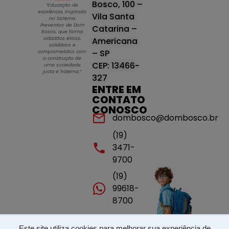
Bosco, 100 –
“Educação de
excelência, inspirada
Vila Santa
no Sistema
Preventivo de Dom
Catarina –
Bosco, que forma
cidadãos éticos,
Americana
solidários e
– SP
comprometidos com
a construção de
CEP: 13466-
uma sociedade
justa e fraterna.”
327
ENTRE EM
CONTATO
CONOSCO
dombosco@dombosco.br
(19)
3471-
9700
(19)
99618-
8700
Este site utiliza cookies para melhorar sua experiência de