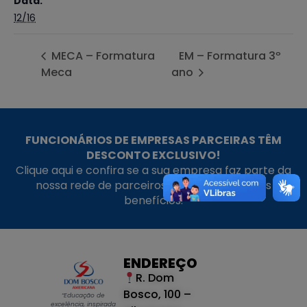
Data:
12/16
MECA – Formatura
EM – Formatura 3º
Meca
ano
FUNCIONÁRIOS DE EMPRESAS PARCEIRAS TÊM
DESCONTO EXCLUSIVO!
Clique aqui e confira se a sua empresa faz parte da
nossa rede de parceiros e aproveite nossos
benefícios.
ENDEREÇO
R. Dom
Bosco, 100 –
“Educação de
excelência, inspirada