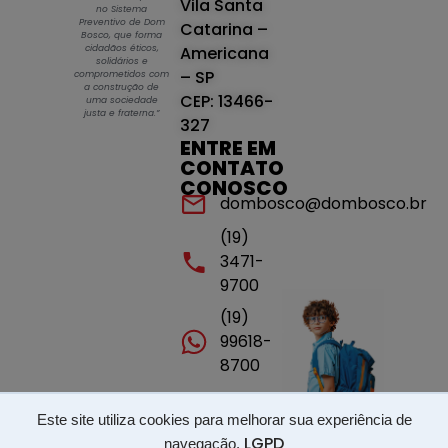
Vila Santa
no Sistema
Preventivo de Dom
Catarina –
Bosco, que forma
cidadãos éticos,
Americana
solidários e
– SP
comprometidos com
a construção de
CEP: 13466-
uma sociedade
justa e fraterna.”
327
ENTRE EM
CONTATO
CONOSCO
dombosco@dombosco.br
(19)
3471-
9700
(19)
99618-
8700
Este site utiliza cookies para melhorar sua experiência de
Portal de transparência - ISSP - LGPD
LGPD
navegação.