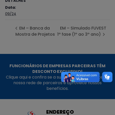
DETALHES
Data:
09/24
EM – Banca da
EM – Simulado FUVEST
Mostra de Projetos
1ª fase (1º ao 3º ano)
FUNCIONÁRIOS DE EMPRESAS PARCEIRAS TÊM
DESCONTO EXCLUSIVO!
Clique aqui e confira se a sua empresa faz parte da
nossa rede de parceiros e aproveite nossos
benefícios.
ENDEREÇO