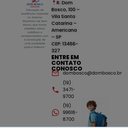
R. Dom
Bosco, 100 –
“Educação de
excelência, inspirada
Vila Santa
no Sistema
Preventivo de Dom
Catarina –
Bosco, que forma
cidadãos éticos,
Americana
solidários e
– SP
comprometidos com
a construção de
CEP: 13466-
uma sociedade
justa e fraterna.”
327
ENTRE EM
CONTATO
CONOSCO
dombosco@dombosco.br
(19)
3471-
9700
(19)
99618-
8700