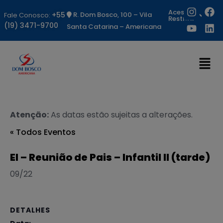
Acesso
+55
R. Dom Bosco, 100 – Vila
Fale Conosco:
Restrito
(19) 3471-9700
Santa Catarina – Americana
Atenção:
As datas estão sujeitas a alterações.
« Todos Eventos
EI – Reunião de Pais – Infantil II (tarde)
09/22
DETALHES