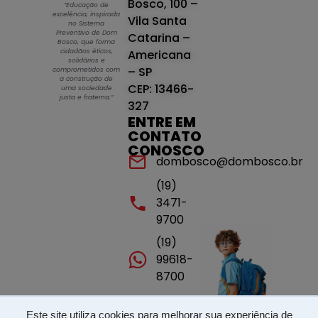
Bosco, 100 –
“Educação de
excelência, inspirada
Vila Santa
no Sistema
Preventivo de Dom
Catarina –
Bosco, que forma
cidadãos éticos,
Americana
solidários e
– SP
comprometidos com
a construção de
CEP: 13466-
uma sociedade
justa e fraterna.”
327
ENTRE EM
CONTATO
CONOSCO
dombosco@dombosco.br
(19)
3471-
9700
(19)
99618-
8700
Este site utiliza cookies para melhorar sua experiência de