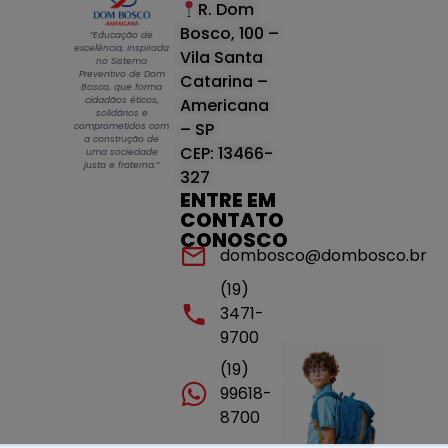
R. Dom
Bosco, 100 –
“Educação de
excelência, inspirada
Vila Santa
no Sistema
Preventivo de Dom
Catarina –
Bosco, que forma
cidadãos éticos,
Americana
solidários e
– SP
comprometidos com
a construção de
CEP: 13466-
uma sociedade
justa e fraterna.”
327
ENTRE EM
CONTATO
CONOSCO
dombosco@dombosco.br
(19)
3471-
9700
(19)
99618-
8700