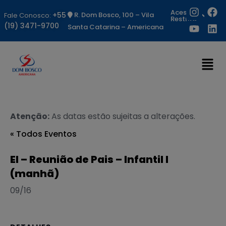
Acesso
+55
R. Dom Bosco, 100 – Vila
Fale Conosco:
Restrito
(19) 3471-9700
Santa Catarina – Americana
Atenção:
As datas estão sujeitas a alterações.
« Todos Eventos
EI – Reunião de Pais – Infantil I
(manhã)
09/16