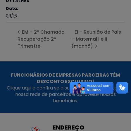
DETALHES
Data:
09/16
EM – 2ª Chamada
EI – Reunião de Pais
Recuperação 2º
– Maternal I e II
Trimestre
(manhã)
FUNCIONÁRIOS DE EMPRESAS PARCEIRAS TÊM
DESCONTO EXCLUSIVO!
Clique aqui e confira se a sua empresa faz parte da
nossa rede de parceiros e aproveite nossos
benefícios.
ENDEREÇO