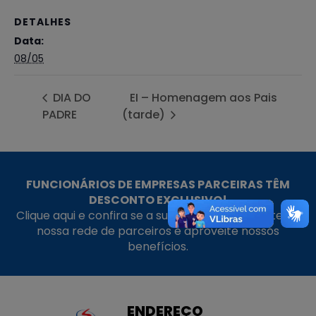
DETALHES
Data:
08/05
DIA DO
EI – Homenagem aos Pais
PADRE
(tarde)
FUNCIONÁRIOS DE EMPRESAS PARCEIRAS TÊM
DESCONTO EXCLUSIVO!
Clique aqui e confira se a sua empresa faz parte da
nossa rede de parceiros e aproveite nossos
benefícios.
ENDEREÇO