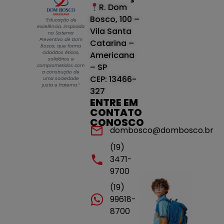
R. Dom
Bosco, 100 –
“Educação de
excelência, inspirada
Vila Santa
no Sistema
Preventivo de Dom
Catarina –
Bosco, que forma
cidadãos éticos,
Americana
solidários e
– SP
comprometidos com
a construção de
CEP: 13466-
uma sociedade
justa e fraterna.”
327
ENTRE EM
CONTATO
CONOSCO
dombosco@dombosco.br
(19)
3471-
9700
(19)
99618-
8700