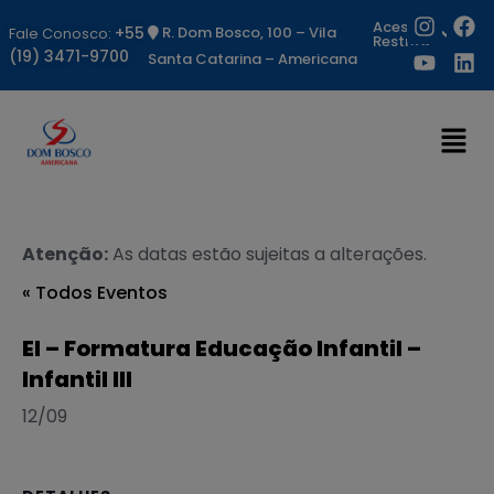
Acesso
+55
R. Dom Bosco, 100 – Vila
Fale Conosco:
Restrito
(19) 3471-9700
Santa Catarina – Americana
Atenção:
As datas estão sujeitas a alterações.
« Todos Eventos
EI – Formatura Educação Infantil –
Infantil III
12/09