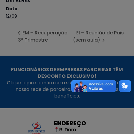
DETALHES
Data:
12/09
EM – Recuperação
EI – Reunião de Pais
3º Trimestre
(sem aula)
FUNCIONÁRIOS DE EMPRESAS PARCEIRAS TÊM
DESCONTO EXCLUSIVO!
Clique aqui e confira se a sua empresa faz parte da
nossa rede de parceiros e aproveite nossos
benefícios.
ENDEREÇO
R. Dom