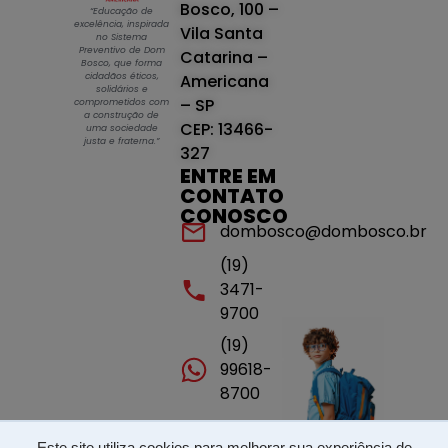
Bosco, 100 –
“Educação de
excelência, inspirada
Vila Santa
no Sistema
Preventivo de Dom
Catarina –
Bosco, que forma
cidadãos éticos,
Americana
solidários e
– SP
comprometidos com
a construção de
CEP: 13466-
uma sociedade
justa e fraterna.”
327
ENTRE EM
CONTATO
CONOSCO
dombosco@dombosco.br
(19)
3471-
9700
(19)
99618-
8700