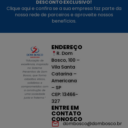
DESCONTO EXCLUSIVO!
Clique aqui e confira se a sua empresa faz parte da
nossa rede de parceiros e aproveite nossos
benefícios.
ENDEREÇO
R. Dom
Bosco, 100 –
“Educação de
excelência, inspirada
Vila Santa
no Sistema
Preventivo de Dom
Catarina –
Bosco, que forma
cidadãos éticos,
Americana
solidários e
– SP
comprometidos com
a construção de
CEP: 13466-
uma sociedade
justa e fraterna.”
327
ENTRE EM
CONTATO
CONOSCO
dombosco@dombosco.br