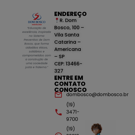
ENDEREÇO
R. Dom
Bosco, 100 –
“Educação de
excelência, inspirada
Vila Santa
no Sistema
Preventivo de Dom
Catarina –
Bosco, que forma
cidadãos éticos,
Americana
solidários e
– SP
comprometidos com
a construção de
CEP: 13466-
uma sociedade
justa e fraterna.”
327
ENTRE EM
CONTATO
CONOSCO
dombosco@dombosco.br
(19)
3471-
9700
(19)