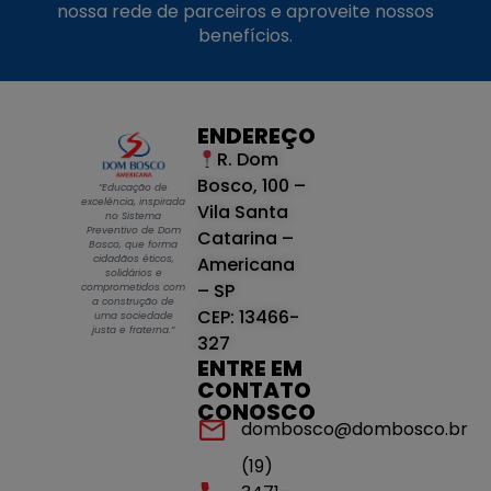
nossa rede de parceiros e aproveite nossos
benefícios.
ENDEREÇO
R. Dom
Bosco, 100 –
“Educação de
excelência, inspirada
Vila Santa
no Sistema
Preventivo de Dom
Catarina –
Bosco, que forma
cidadãos éticos,
Americana
solidários e
– SP
comprometidos com
a construção de
CEP: 13466-
uma sociedade
justa e fraterna.”
327
ENTRE EM
CONTATO
CONOSCO
dombosco@dombosco.br
(19)