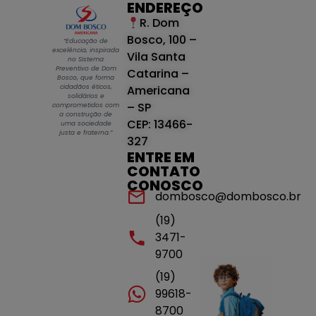
ENDEREÇO
R. Dom
Bosco, 100 –
“Educação de
excelência, inspirada
Vila Santa
no Sistema
Preventivo de Dom
Catarina –
Bosco, que forma
cidadãos éticos,
Americana
solidários e
– SP
comprometidos com
a construção de
CEP: 13466-
uma sociedade
justa e fraterna.”
327
ENTRE EM
CONTATO
CONOSCO
dombosco@dombosco.br
(19)
3471-
9700
(19)
99618-
8700