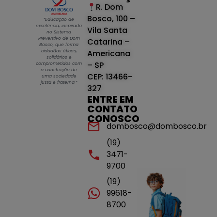
R. Dom
Bosco, 100 –
“Educação de
excelência, inspirada
Vila Santa
no Sistema
Preventivo de Dom
Catarina –
Bosco, que forma
cidadãos éticos,
Americana
solidários e
– SP
comprometidos com
a construção de
CEP: 13466-
uma sociedade
justa e fraterna.”
327
ENTRE EM
CONTATO
CONOSCO
dombosco@dombosco.br
(19)
3471-
9700
(19)
99618-
8700