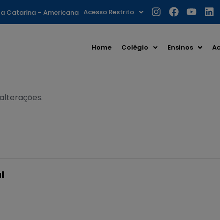
Acesso Restrito
nta Catarina – Americana
Home
Colégio
Ensinos
Ac
 alterações.
l