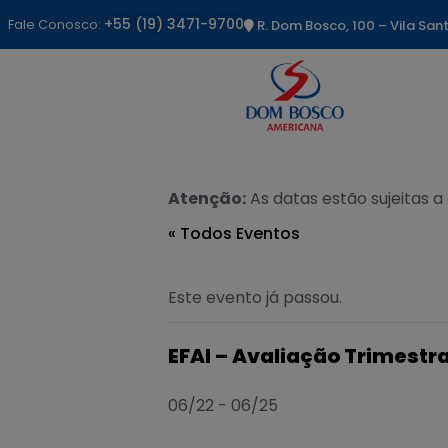
+55 (19) 3471-9700
Fale Conosco:
R. Dom Bosco, 100 – Vila Sa
Atenção:
As datas estão sujeitas a
« Todos Eventos
Este evento já passou.
EFAI – Avaliação Trimestra
06/22
-
06/25