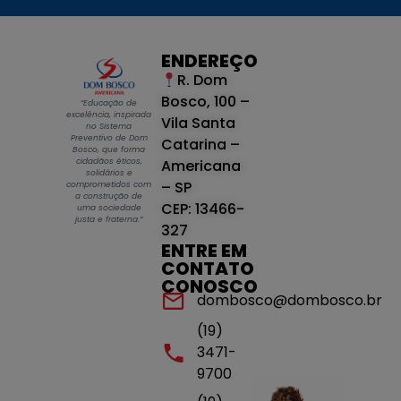
ENDEREÇO
R. Dom
Bosco, 100 –
“Educação de
excelência, inspirada
Vila Santa
no Sistema
Preventivo de Dom
Catarina –
Bosco, que forma
cidadãos éticos,
Americana
solidários e
– SP
comprometidos com
a construção de
CEP: 13466-
uma sociedade
justa e fraterna.”
327
ENTRE EM
CONTATO
CONOSCO
dombosco@dombosco.br
(19)
3471-
9700