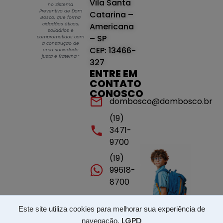
Vila Santa
no Sistema
Preventivo de Dom
Catarina –
Bosco, que forma
cidadãos éticos,
Americana
solidários e
– SP
comprometidos com
a construção de
CEP: 13466-
uma sociedade
justa e fraterna.”
327
ENTRE EM
CONTATO
CONOSCO
dombosco@dombosco.br
(19)
3471-
9700
(19)
99618-
8700
Este site utiliza cookies para melhorar sua experiência de
Portal de transparência - ISSP - LGPD
LGPD
navegação.