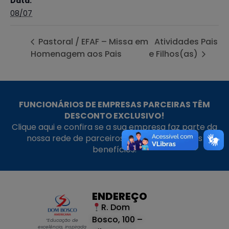
Data:
08/07
Pastoral / EFAF – Missa em
Atividades Pais
Homenagem aos Pais
e Filhos(as)
FUNCIONÁRIOS DE EMPRESAS PARCEIRAS TÊM
DESCONTO EXCLUSIVO!
Clique aqui e confira se a sua empresa faz parte da
nossa rede de parceiros e aproveite nossos
benefícios.
ENDEREÇO
R. Dom
Bosco, 100 –
“Educação de
excelência, inspirada