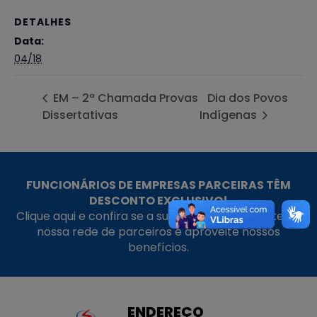
DETALHES
Data:
04/18
EM – 2ª Chamada Provas
Dia dos Povos
Dissertativas
Indígenas
FUNCIONÁRIOS DE EMPRESAS PARCEIRAS TÊM
DESCONTO EXCLUSIVO!
Clique aqui e confira se a sua empresa faz parte da
nossa rede de parceiros e aproveite nossos
benefícios.
ENDEREÇO