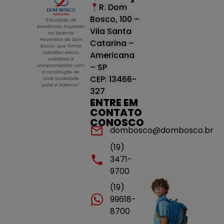
R. Dom
Bosco, 100 –
“Educação de
excelência, inspirada
Vila Santa
no Sistema
Preventivo de Dom
Catarina –
Bosco, que forma
cidadãos éticos,
Americana
solidários e
– SP
comprometidos com
a construção de
CEP: 13466-
uma sociedade
justa e fraterna.”
327
ENTRE EM
CONTATO
CONOSCO
dombosco@dombosco.br
(19)
3471-
9700
(19)
99618-
8700