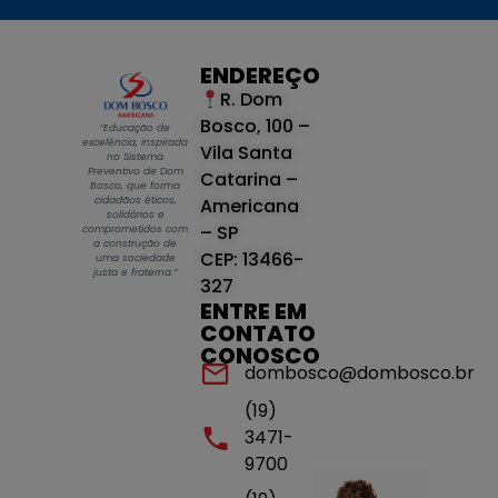
ENDEREÇO
R. Dom
Bosco, 100 –
“Educação de
excelência, inspirada
Vila Santa
no Sistema
Preventivo de Dom
Catarina –
Bosco, que forma
cidadãos éticos,
Americana
solidários e
– SP
comprometidos com
a construção de
CEP: 13466-
uma sociedade
justa e fraterna.”
327
ENTRE EM
CONTATO
CONOSCO
dombosco@dombosco.br
(19)
3471-
9700