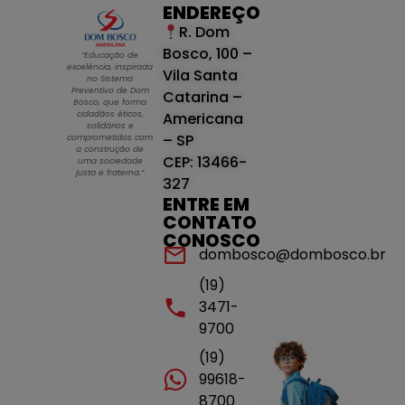
ENDEREÇO
R. Dom
Bosco, 100 –
“Educação de
excelência, inspirada
Vila Santa
no Sistema
Preventivo de Dom
Catarina –
Bosco, que forma
cidadãos éticos,
Americana
solidários e
– SP
comprometidos com
a construção de
CEP: 13466-
uma sociedade
justa e fraterna.”
327
ENTRE EM
CONTATO
CONOSCO
dombosco@dombosco.br
(19)
3471-
9700
(19)
99618-
8700