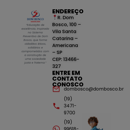
ENDEREÇO
R. Dom
Bosco, 100 –
“Educação de
excelência, inspirada
Vila Santa
no Sistema
Preventivo de Dom
Catarina –
Bosco, que forma
cidadãos éticos,
Americana
solidários e
– SP
comprometidos com
a construção de
CEP: 13466-
uma sociedade
justa e fraterna.”
327
ENTRE EM
CONTATO
CONOSCO
dombosco@dombosco.br
(19)
3471-
9700
(19)
99618-