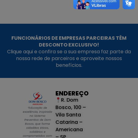
FUNCIONÁRIOS DE EMPRESAS PARCEIRAS TÊM
DESCONTO EXCLUSIVO!
Clique aqui e confira se a sua empresa faz parte da
nossa rede de parceiros e aproveite nossos
benefícios.
ENDEREÇO
R. Dom
Bosco, 100 –
“Educação de
excelência, inspirada
Vila Santa
no Sistema
Preventivo de Dom
Catarina –
Bosco, que forma
cidadãos éticos,
Americana
solidários e
– SP
comprometidos com