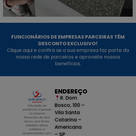
FUNCIONÁRIOS DE EMPRESAS PARCEIRAS TÊM
DESCONTO EXCLUSIVO!
Clique aqui e confira se a sua empresa faz parte da
nossa rede de parceiros e aproveite nossos
benefícios.
ENDEREÇO
R. Dom
Bosco, 100 –
“Educação de
excelência, inspirada
Vila Santa
no Sistema
Preventivo de Dom
Catarina –
Bosco, que forma
cidadãos éticos,
Americana
solidários e
– SP
comprometidos com