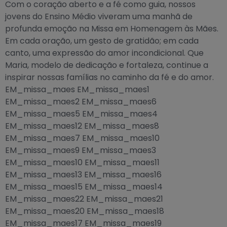
Com o coração aberto e a fé como guia, nossos
jovens do Ensino Médio viveram uma manhã de
profunda emoção na Missa em Homenagem às Mães.
Em cada oração, um gesto de gratidão; em cada
canto, uma expressão do amor incondicional. Que
Maria, modelo de dedicação e fortaleza, continue a
inspirar nossas famílias no caminho da fé e do amor.
EM_missa_maes EM_missa_maes1
EM_missa_maes2 EM_missa_maes6
EM_missa_maes5 EM_missa_maes4
EM_missa_maes12 EM_missa_maes8
EM_missa_maes7 EM_missa_maes10
EM_missa_maes9 EM_missa_maes3
EM_missa_maes10 EM_missa_maes11
EM_missa_maes13 EM_missa_maes16
EM_missa_maes15 EM_missa_maes14
EM_missa_maes22 EM_missa_maes21
EM_missa_maes20 EM_missa_maes18
EM_missa_maes17 EM_missa_maes19