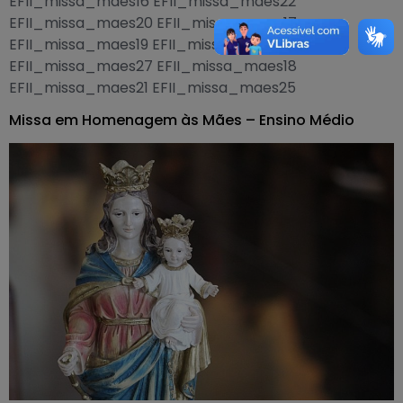
EFII_missa_maes16 EFII_missa_maes22
EFII_missa_maes20 EFII_missa_maes17
EFII_missa_maes19 EFII_missa_maes24
EFII_missa_maes27 EFII_missa_maes18
EFII_missa_maes21 EFII_missa_maes25
Missa em Homenagem às Mães – Ensino Médio