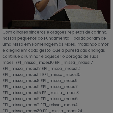
Com olhares sinceros e orações repletas de carinho,
nossos pequenos do Fundamental I participaram de
uma Missa em Homenagem às Mães, irradiando amor
e alegria em cada gesto. Que a pureza das crianças
continue a iluminar e aquecer o coração de suas
mães. EFI_missa_maes16 EFI_missa_maes17
EFI_missa_maes13 EFI_missa_maes12
EFI_missa_maes14 EFI_missa_maes10
EFI_missa_maes8 EFI_missa_maes9
EFI_missa_maes11 EFI_missa_maes7
EFI_missa_maes15 EFI_missa_maes3
EFI_missa_maes5 EFI_missa_maes6
EFI_missa_maes2 EFI_missa_maes4
EFI_missa_maes30 EFI_missa_maes24