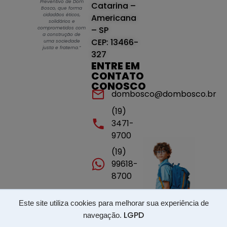
Preventivo de Dom
Catarina –
Bosco, que forma
cidadãos éticos,
Americana
solidários e
– SP
comprometidos com
a construção de
CEP: 13466-
uma sociedade
justa e fraterna.”
327
ENTRE EM
CONTATO
CONOSCO
dombosco@dombosco.br
(19)
3471-
9700
(19)
99618-
8700
Este site utiliza cookies para melhorar sua experiência de
Portal de transparência - ISSP - LGPD
LGPD
navegação.
Copyright © 2026 Dom Bosco Americana | Instituto