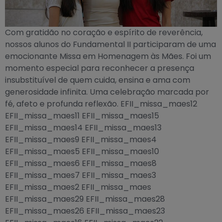
Com gratidão no coração e espírito de reverência,
nossos alunos do Fundamental II participaram de uma
emocionante Missa em Homenagem às Mães. Foi um
momento especial para reconhecer a presença
insubstituível de quem cuida, ensina e ama com
generosidade infinita. Uma celebração marcada por
fé, afeto e profunda reflexão. EFII_missa_maes12
EFII_missa_maes11 EFII_missa_maes15
EFII_missa_maes14 EFII_missa_maes13
EFII_missa_maes9 EFII_missa_maes4
EFII_missa_maes5 EFII_missa_maes10
EFII_missa_maes6 EFII_missa_maes8
EFII_missa_maes7 EFII_missa_maes3
EFII_missa_maes2 EFII_missa_maes
EFII_missa_maes29 EFII_missa_maes28
EFII_missa_maes26 EFII_missa_maes23