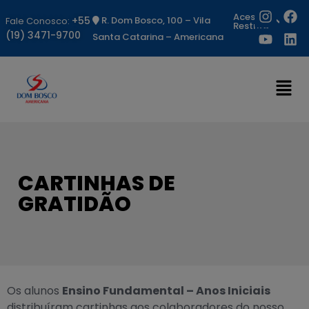
Acesso
+55
R. Dom Bosco, 100 – Vila
Fale Conosco:
Restrito
(19) 3471-9700
Santa Catarina – Americana
CARTINHAS DE
GRATIDÃO
Os alunos
Ensino Fundamental – Anos Iniciais
distribuíram cartinhas aos colaboradores do nosso