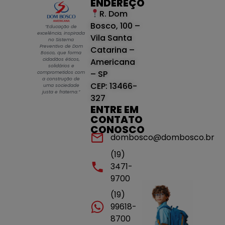
ENDEREÇO
R. Dom
Bosco, 100 –
“Educação de
excelência, inspirada
Vila Santa
no Sistema
Preventivo de Dom
Catarina –
Bosco, que forma
cidadãos éticos,
Americana
solidários e
– SP
comprometidos com
a construção de
CEP: 13466-
uma sociedade
justa e fraterna.”
327
ENTRE EM
CONTATO
CONOSCO
dombosco@dombosco.br
(19)
3471-
9700
(19)
99618-
8700