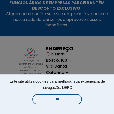
FUNCIONÁRIOS DE EMPRESAS PARCEIRAS TÊM
DESCONTO EXCLUSIVO!
Clique aqui e confira se a sua empresa faz parte da
nossa rede de parceiros e aproveite nossos
benefícios.
ENDEREÇO
R. Dom
Bosco, 100 –
“Educação de
excelência, inspirada
Vila Santa
no Sistema
Preventivo de Dom
Catarina –
Bosco, que forma
cidadãos éticos,
Americana
solidários e
Este site utiliza cookies para melhorar sua experiência de
– SP
comprometidos com
LGPD
a construção de
navegação.
CEP: 13466-
uma sociedade
justa e fraterna.”
327
OK
ENTRE EM
CONTATO
CONOSCO