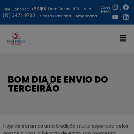
Acesso
+55
R. Dom Bosco, 100 – Vila
Fale Conosco:
Restrito
(19) 3471-9700
Santa Catarina – Americana
BOM DIA DE ENVIO DO
TERCEIRÃO
Hoje celebramos uma tradição muito esperada pelos
nossos alunos: a bênção de envio. Um momento