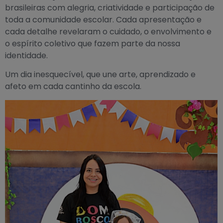
I
F
Y
L
brasileiras com alegria, criatividade e participação de
n
a
o
i
toda a comunidade escolar. Cada apresentação e
s
c
u
n
cada detalhe revelaram o cuidado, o envolvimento e
t
e
t
k
o espírito coletivo que fazem parte da nossa
a
b
u
e
identidade.
g
o
b
d
r
o
e
i
Um dia inesquecível, que une arte, aprendizado e
a
k
n
afeto em cada cantinho da escola.
m