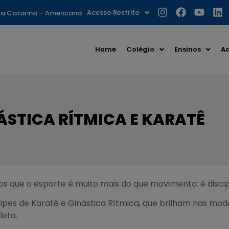
Acesso Restrito
nta Catarina – Americana
Home
Colégio
Ensinos
Ac
STICA RÍTMICA E KARATÊ
 que o esporte é muito mais do que movimento: é discip
s de Karatê e Ginástica Rítmica, que brilham nas moda
eta.