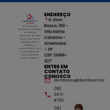
ENDEREÇO
R. Dom
Bosco, 100 –
“Educação de
excelência, inspirada
Vila Santa
no Sistema
Preventivo de Dom
Catarina –
Bosco, que forma
cidadãos éticos,
Americana
solidários e
– SP
comprometidos com
a construção de
CEP: 13466-
uma sociedade
justa e fraterna.”
327
ENTRE EM
CONTATO
CONOSCO
dombosco@dombosco.br
(19)
3471-
9700
(19)